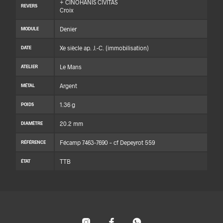
+ CINOHANIS CIVITAS
REVERS
Croix
Denier
MODULE
Xe siècle ap. J.-C. (immobilisation)
DATE
Le Mans
ATELIER
Argent
MÉTAL
1.36 g
POIDS
20.2 mm
DIAMÈTRE
Fécamp 7463-7690 – cf Depeyrot 559
RÉFÉRENCE
TTB
ÉTAT