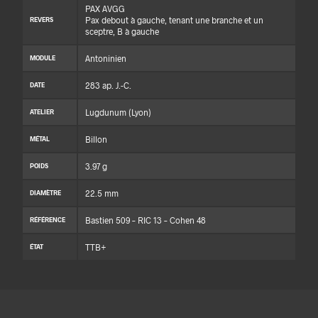
PAX AVGG
Pax debout à gauche, tenant une branche et un
REVERS
sceptre, B à gauche
Antoninien
MODULE
283 ap. J.-C.
DATE
Lugdunum (Lyon)
ATELIER
Billon
MÉTAL
3.97 g
POIDS
22.5 mm
DIAMÈTRE
Bastien 509 – RIC 13 – Cohen 48
RÉFÉRENCE
TTB+
ÉTAT