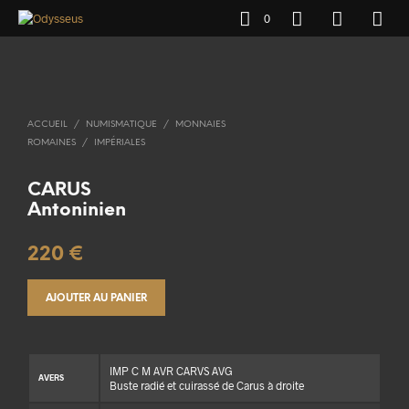
0
ACCUEIL
/
NUMISMATIQUE
/
MONNAIES
ROMAINES
/
IMPÉRIALES
CARUS
Antoninien
220
€
AJOUTER AU PANIER
IMP C M AVR CARVS AVG
AVERS
Buste radié et cuirassé de Carus à droite