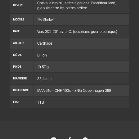
Cheval à droite, la tête à gauche, l’antérieur levé,
REVERS
globule entre les pattes arrière
1½ Shekel
MODULE
Vers 203-201 av. J.-C. (deuxième guerre punique)
DATE
Carthage
ATELIER
Billon
MÉTAL
10.57 g
POIDS
25.4 mm
DIAMÈTRE
MAA 81c – CNP 103c – SNG Copenhagen 396
RÉFÉRENCE
TTB
ÉTAT