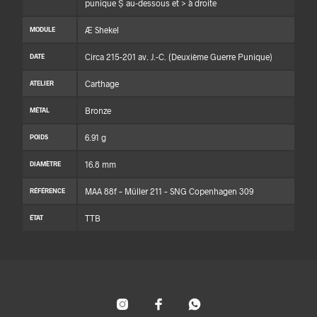
punique Ṣ au-dessous et > à droite
Æ Shekel
MODULE
Circa 215-201 av. J.-C. (Deuxième Guerre Punique)
DATE
Carthage
ATELIER
Bronze
MÉTAL
6.91 g
POIDS
16.8 mm
DIAMÈTRE
MAA 88f – Müller 211 – SNG Copenhagen 309
RÉFÉRENCE
TTB
ÉTAT