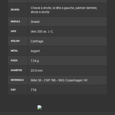
Cheval à droite, la tête à gauche, palmier derrière,
REVERS
étoile à droite
Shekel
MODULE
Vers 300 av. J.-C.
DATE
Carthage
ATELIER
Argent
MÉTAL
7.34 g
POIDS
20.9 mm
DIAMÈTRE
MAA 36 – CNP 166 – SNG Copenhagen 141
RÉFÉRENCE
TTB
ÉTAT