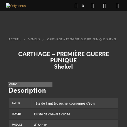
0
ACCUEIL
/
VENDUS
/
CARTHAGE – PREMIÈRE GUERRE PUNIQUE SHEKEL
CARTHAGE – PREMIÈRE GUERRE
PUNIQUE
Shekel
Vendu
Description
Tête de Tanit à gauche, couronnée d’épis
AVERS
Buste de cheval à droite
REVERS
Æ Shekel
MODULE