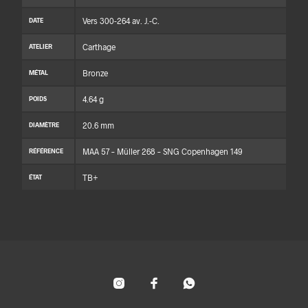
Vers 300-264 av. J.-C.
DATE
Carthage
ATELIER
Bronze
MÉTAL
4.64 g
POIDS
20.6 mm
DIAMÈTRE
MAA 57 – Müller 268 – SNG Copenhagen 149
RÉFÉRENCE
TB+
ÉTAT