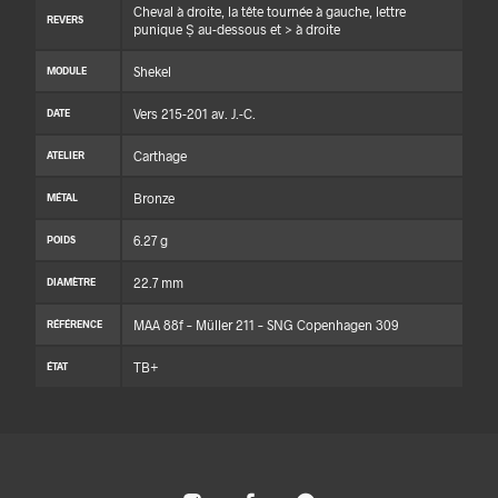
Cheval à droite, la tête tournée à gauche, lettre
REVERS
punique Ṣ au-dessous et > à droite
Shekel
MODULE
Vers 215-201 av. J.-C.
DATE
Carthage
ATELIER
Bronze
MÉTAL
6.27 g
POIDS
22.7 mm
DIAMÈTRE
MAA 88f – Müller 211 – SNG Copenhagen 309
RÉFÉRENCE
TB+
ÉTAT