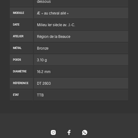
dessous
Æ « au cheval ailé »
MODULE
Milieu Ier siècle av. J.-C.
DATE
Région de la Beauce
ATELIER
Bronze
MÉTAL
3.10 g
POIDS
16.2 mm
DIAMÈTRE
DT 2603
RÉFÉRENCE
TTB
ÉTAT