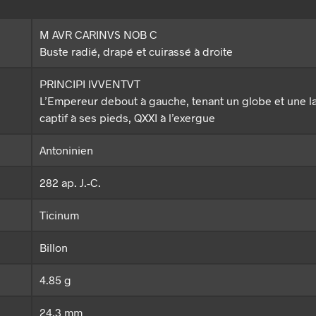
M AVR CARINVS NOB C
Buste radié, drapé et cuirassé à droite
PRINCIPI IVVENTVT
L’Empereur debout à gauche, tenant un globe et une l
captif à ses pieds, QXXI à l’exergue
Antoninien
282 ap. J.-C.
Ticinum
Billon
4.85 g
24.3 mm