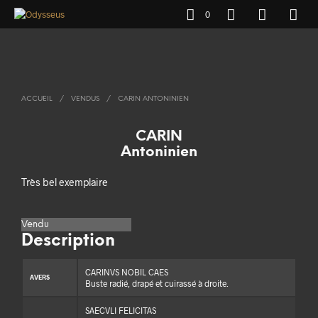
0
ACCUEIL
/
VENDUS
/
CARIN ANTONINIEN
CARIN
Antoninien
Très bel exemplaire
Vendu
Description
CARINVS NOBIL CAES
AVERS
Buste radié, drapé et cuirassé à droite.
SAECVLI FELICITAS