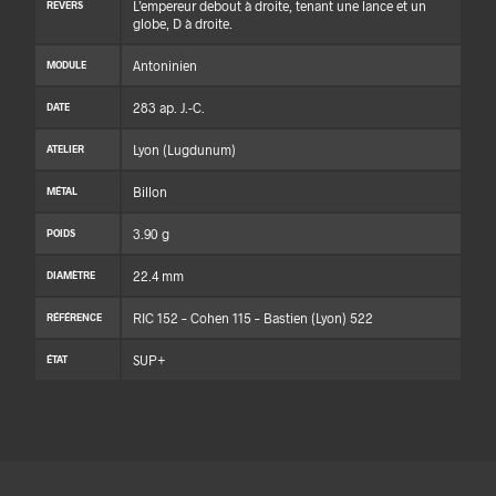
L’empereur debout à droite, tenant une lance et un
REVERS
globe, D à droite.
Antoninien
MODULE
283 ap. J.-C.
DATE
Lyon (Lugdunum)
ATELIER
Billon
MÉTAL
3.90 g
POIDS
22.4 mm
DIAMÈTRE
RIC 152 – Cohen 115 – Bastien (Lyon) 522
RÉFÉRENCE
SUP+
ÉTAT