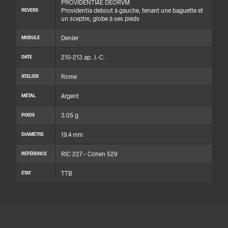
PROVIDENTIAE DEORVM
Providentia debout à gauche, tenant une baguette et
REVERS
un sceptre, globe à ses pieds
Denier
MODULE
210-213 ap. J.-C.
DATE
Rome
ATELIER
Argent
MÉTAL
3.05 g
POIDS
19.4 mm
DIAMÈTRE
RIC 227 – Cohen 529
RÉFÉRENCE
TTB
ÉTAT