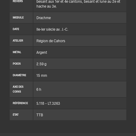
besant aux 1er et 4e cantons, besant et lune au 2e et
REVERS
hache au 3e.
Drachme
MODULE
IIe-Ier siècle av. J.-C.
DATE
Région de Cahors
ATELIER
Argent
MÉTAL
2.59 g
POIDS
15 mm
DIAMÈTRE
AXE DES
6 h
COINS
S.118 – LT.3263
RÉFÉRENCE
TTB
ÉTAT