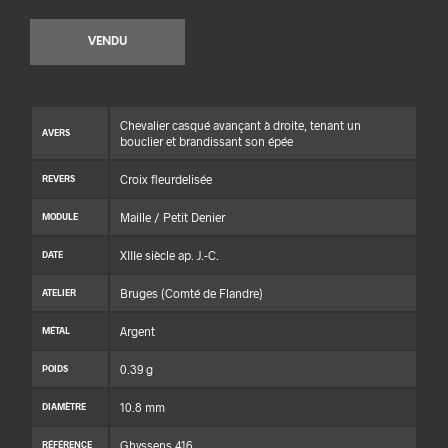
VENDU
Chevalier casqué avançant à droite, tenant un
AVERS
bouclier et brandissant son épée
Croix fleurdelisée
REVERS
Maille / Petit Denier
MODULE
XIIIe siècle ap. J.-C.
DATE
Bruges (Comté de Flandre)
ATELIER
Argent
MÉTAL
0.39 g
POIDS
10.8 mm
DIAMÈTRE
Ghyssens 416
RÉFÉRENCE