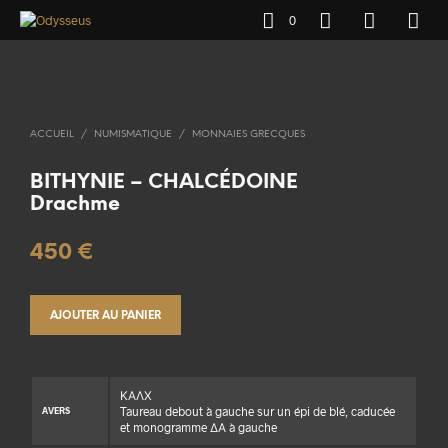
0
ACCUEIL
/
NUMISMATIQUE
/
MONNAIES GRECQUES
BITHYNIE – CHALCÉDOINE
Drachme
450
€
AJOUTER AU PANIER
ΚΑΛΧ
Taureau debout à gauche sur un épi de blé, caducée
AVERS
et monogramme ΔΑ à gauche