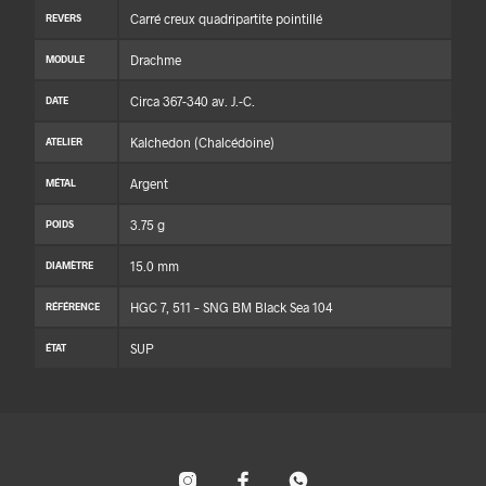
Carré creux quadripartite pointillé
REVERS
Drachme
MODULE
Circa 367-340 av. J.-C.
DATE
Kalchedon (Chalcédoine)
ATELIER
Argent
MÉTAL
3.75 g
POIDS
15.0 mm
DIAMÈTRE
HGC 7, 511 – SNG BM Black Sea 104
RÉFÉRENCE
SUP
ÉTAT