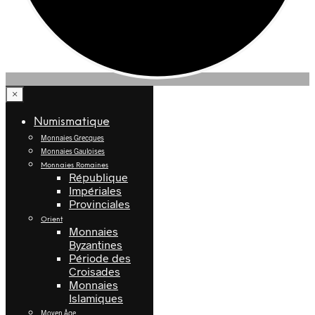
×
Numismatique
Monnaies Grecques
Monnaies Gauloises
Monnaies Romaines
République
Impériales
Provinciales
Orient
Monnaies
Byzantines
Période des
Croisades
Monnaies
Islamiques
Moyen Âge