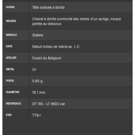
Tête stylisée à droite
AVERS
Cheval à droite surmonté des restes d’un aurige, rosace
REVERS
perlée au-dessous
Statère
MODULE
Début-milieu Ier siècle av. J.-C.
DATE
Ouest du Belgium
ATELIER
Or
MÉTAL
5.80 g
POIDS
18.1 mm
DIAMÈTRE
DT 165 – LT 8603 var.
RÉFÉRENCE
TTB+
ÉTAT