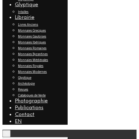
Glyptique
Intailles
Librairie
Livres Anciens
Monnaies Grecques
Monnaies Gauloises
Monnaies Ibériques
Monnaies Romaines
Monnaies Byzantines
Monnaies Médiévales
Monnaies Royales
Monnaies Modernes
Glyptique
Archéologie
Revues
Catalogues de Vente
Photographie
Publications
Contact
EN
×