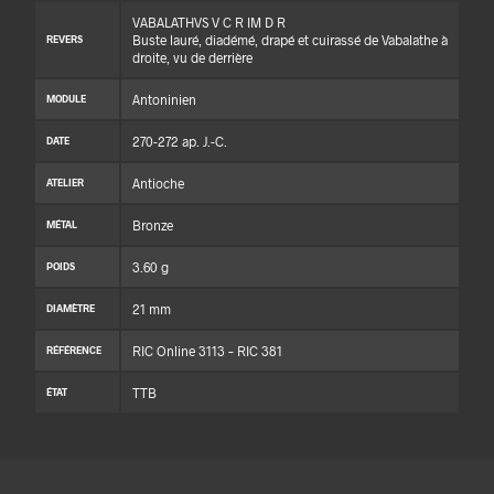
VABALATHVS V C R IM D R
Buste lauré, diadémé, drapé et cuirassé de Vabalathe à
REVERS
droite, vu de derrière
Antoninien
MODULE
270-272 ap. J.-C.
DATE
Antioche
ATELIER
Bronze
MÉTAL
3.60 g
POIDS
21 mm
DIAMÈTRE
RIC Online 3113 – RIC 381
RÉFÉRENCE
TTB
ÉTAT