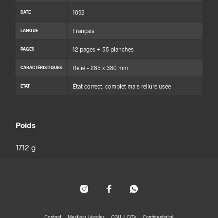
1892
DATE
Français
LANGUE
12 pages + 55 planches
PAGES
Relié – 285 x 380 mm
CARACTÉRISTIQUES
État correct, complet mais reliure usée
ÉTAT
Poids
1712 g
Contact
Mentions Légales
CGU / CGV
Confidentialité