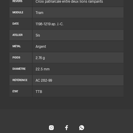
Croix patriarcale entre deux lions rampants
REVERS
Tram
MODULE
1198-1219 ap. J.-C.
DATE
Sis
ATELIER
Argent
MÉTAL
2.76 g
POIDS
22.5 mm
DIAMÈTRE
AC 282-99
RÉFÉRENCE
TTB
ÉTAT