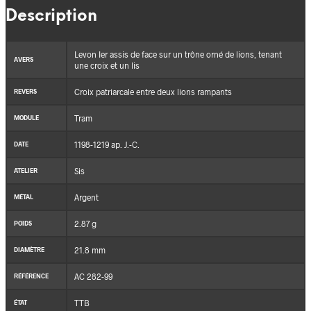
Description
Levon Ier assis de face sur un trône orné de lions, tenant
AVERS
une croix et un lis
Croix patriarcale entre deux lions rampants
REVERS
Tram
MODULE
1198-1219 ap. J.-C.
DATE
Sis
ATELIER
Argent
MÉTAL
2.87 g
POIDS
21.8 mm
DIAMÈTRE
AC 282-99
RÉFÉRENCE
TTB
ÉTAT