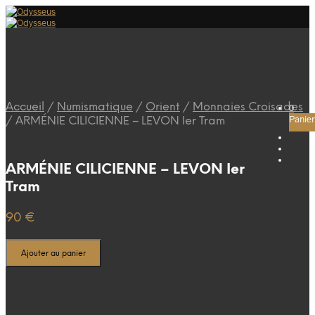
Accueil
/
Numismatique
/
Orient
/
Monnaies Croisades
0
Panier
/
ARMÉNIE CILICIENNE – LEVON Ier Tram
ARMÉNIE CILICIENNE – LEVON Ier
Tram
90
€
Ajouter au panier