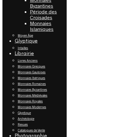
Byzantines
Période des
Croisades
Monnaies
Islamiques
Moyen Âge
Glyptique
Intailles
Librairie
Livres Anciens
Monnaies Grecques
Monnaies Gauloises
Monnaies Ibériques
Monnaies Romaines
Monnaies Byzantines
Monnaies Médiévales
Monnaies Royales
Monnaies Modernes
Glyptique
Archéologie
Revues
Catalogues de Vente
Photographie