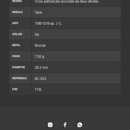
Croix patriarcale accostée de deux étoiles.
REVERS
Tank
MODULE
1198-1219 ap. J.-C.
DATE
Sis
ATELIER
Bronze
MÉTAL
7.38 g
POIDS
26.3 mm
DIAMÈTRE
AC 303
RÉFÉRENCE
TTB
ÉTAT