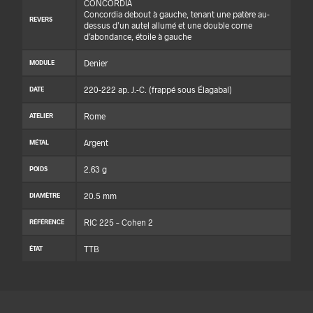
CONCORDIA
Concordia debout à gauche, tenant une patère au-
REVERS
dessus d’un autel allumé et une double corne
d’abondance, étoile à gauche
Denier
MODULE
220-222 ap. J.-C. (frappé sous Élagabal)
DATE
Rome
ATELIER
Argent
MÉTAL
2.63 g
POIDS
20.5 mm
DIAMÈTRE
RIC 225 – Cohen 2
RÉFÉRENCE
TTB
ÉTAT