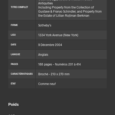
Antiquities
Including Property from the Collection of
TITRE COMPLET
Gustave & Franyo Schindler, and Property from
the Estate of Lillian Rojtman Berkman
Sotheby’s
FIRME
1334 York Avenue (New York)
LIEU
9 Décembre 2004
DATE
Anglais
LANGUE
188 pages – Numéros 201 à 414
PAGES
Broché – 210 x 270 mm
CARACTÉRISTIQUES
Comme neuf
ÉTAT
Poids