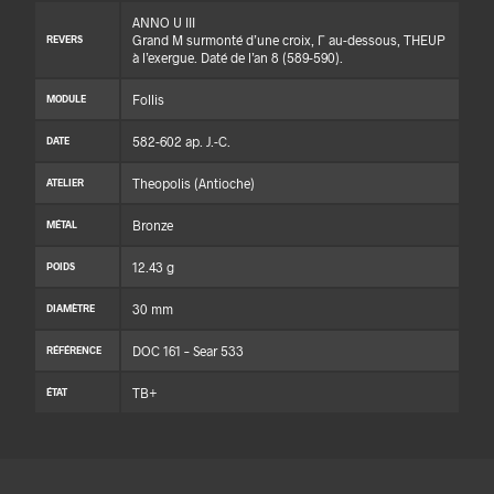
ANNO U III
Grand M surmonté d’une croix, Γ au-dessous, THEUP
REVERS
à l’exergue. Daté de l’an 8 (589-590).
Follis
MODULE
582-602 ap. J.-C.
DATE
Theopolis (Antioche)
ATELIER
Bronze
MÉTAL
12.43 g
POIDS
30 mm
DIAMÈTRE
DOC 161 – Sear 533
RÉFÉRENCE
TB+
ÉTAT