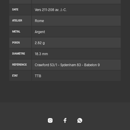
Vers 211-208 av. J.-C.
DATE
Rome
ATELIER
Argent
MÉTAL
2.82 g
POIDS
18.3 mm
DIAMÈTRE
Crawford 53/1 – Sydenham 83 – Babelon 9
RÉFÉRENCE
TTB
ÉTAT