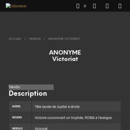
0
ACCUEIL
/
VENDUS
/
ANONYME VICTORIAT
ANONYME
Victoriat
Vendu
Description
Tête laurée de Jupiter à droite
AVERS
Victoire couronnant un trophée, ROMA à l’exergue
REVERS
Victoriat
MODULE