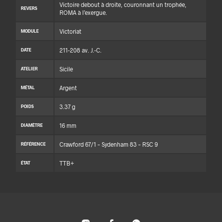
Victoire debout à droite, couronnant un trophée,
REVERS
ROMA à l’exergue.
Victoriat
MODULE
211-208 av. J.-C.
DATE
Sicile
ATELIER
Argent
MÉTAL
3.37 g
POIDS
16 mm
DIAMÈTRE
Crawford 67/1 – Sydenham 83 – RSC 9
RÉFÉRENCE
TTB+
ÉTAT