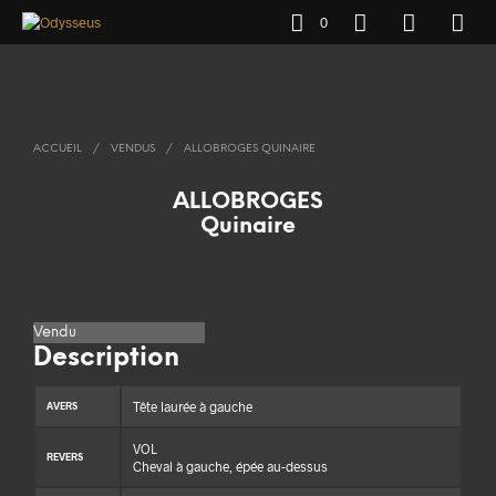
0
ACCUEIL
/
VENDUS
/
ALLOBROGES QUINAIRE
ALLOBROGES
Quinaire
Vendu
Description
Tête laurée à gauche
AVERS
VOL
REVERS
Cheval à gauche, épée au-dessus