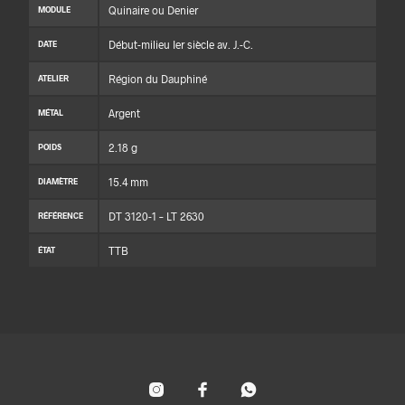
Quinaire ou Denier
MODULE
Début-milieu Ier siècle av. J.-C.
DATE
Région du Dauphiné
ATELIER
Argent
MÉTAL
2.18 g
POIDS
15.4 mm
DIAMÈTRE
DT 3120-1 – LT 2630
RÉFÉRENCE
TTB
ÉTAT