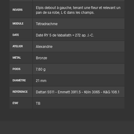
Elpis debout à gauche, tenant une fleur et relevant un
REVERS
pan de sa robe, L Є dans les champs.
Tétradrachme
MODULE
Daté RY 5 de Vaballath = 272 ap. J.-C.
DATE
Alexandrie
ATELIER
Bronze
MÉTAL
7.80 g
POIDS
21 mm
DIAMÈTRE
Dattari 5511 – Emmett 3911.5 – Köln 3065 – K&G 108.1
RÉFÉRENCE
TB
ÉTAT