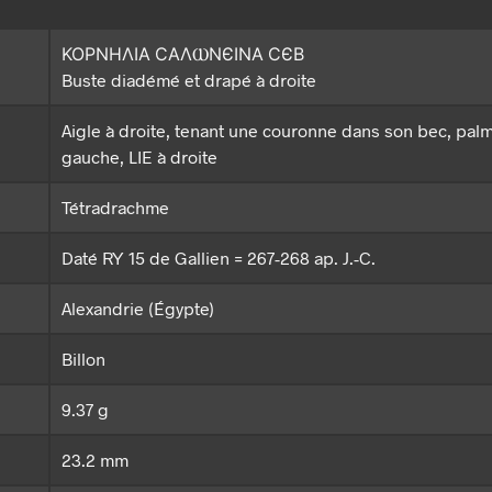
ΚΟΡΝΗΛΙΑ ϹΑΛⲰΝЄΙΝΑ ϹЄΒ
Buste diadémé et drapé à droite
Aigle à droite, tenant une couronne dans son bec, pal
gauche, LIE à droite
Tétradrachme
Daté RY 15 de Gallien = 267-268 ap. J.-C.
Alexandrie (Égypte)
Billon
9.37 g
23.2 mm