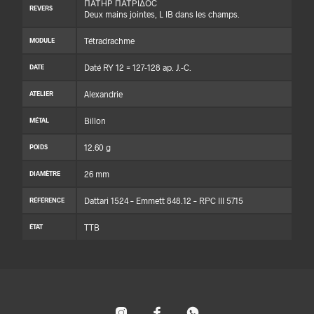
ΠΑΤΗΡ ΠΑΤΡΙΔΟC
REVERS
Deux mains jointes, L IB dans les champs.
Tétradrachme
MODULE
Daté RY 12 = 127-128 ap. J.-C.
DATE
Alexandrie
ATELIER
Billon
MÉTAL
12.60 g
POIDS
26 mm
DIAMÈTRE
Dattari 1524 – Emmett 848.12 – RPC III 5715
RÉFÉRENCE
TTB
ÉTAT