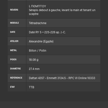
L ΠЄΜΠΤΟΥ
Sérapis debout à gauche, levant la main et tenant un
REVERS
sceptre
Tétradrachme
MODULE
Daté RY 5 = 225-226 ap. J.-C.
DATE
Alexandrie (Égypte)
ATELIER
Billon / Potin
MÉTAL
18.08 g
POIDS
27.4 mm
DIAMÈTRE
Dattari 4357 – Emmett 3134.5 – RPC VI Online 10333
RÉFÉRENCE
TTB
ÉTAT