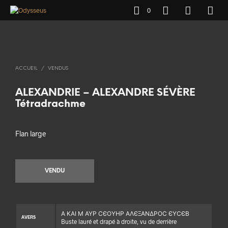
0
ACCUEIL
/
VENDUS
ALEXANDRIE – ALEXANDRE SÉVÈRE
Tétradrachme
Flan large
VENDU
Α ΚΑΙ Μ ΑΥΡ ϹЄΟΥΗΡ ΑΛЄΞΑΝΔΡΟϹ ЄΥϹЄΒ
AVERS
Buste lauré et drapé à droite, vu de derrière