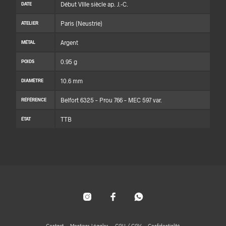
Début VIIIe siècle ap. J.-C.
DATE
Paris (Neustrie)
ATELIER
Argent
MÉTAL
0.95 g
POIDS
10.6 mm
DIAMÈTRE
Belfort 6325 – Prou 766 – MEC 597 var.
RÉFÉRENCE
TTB
ÉTAT