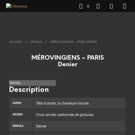
0
ACCUEIL
/
VENDUS
/
MÉROVINGIENS – PARIS DENIER
MÉROVINGIENS – PARIS
Denier
Vendu
Description
Tête à droite, la chevelure hirsute.
AVERS
Croix ancrée cantonnée de globules.
REVERS
Denier
MODULE