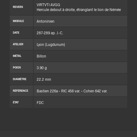
VIRTVTI AVGG
REVERS
Hercule debout à droite, étranglant le lion de Némée
Antoninien
MODULE
287-289 ap. J.-C.
DATE
Lyon (Lugdunum)
ATELIER
Billon
MÉTAL
3.90 g
POIDS
22.2 mm
DIAMÈTRE
Bastien 226a – RIC 456 var. – Cohen 642 var.
RÉFÉRENCE
FDC
ÉTAT