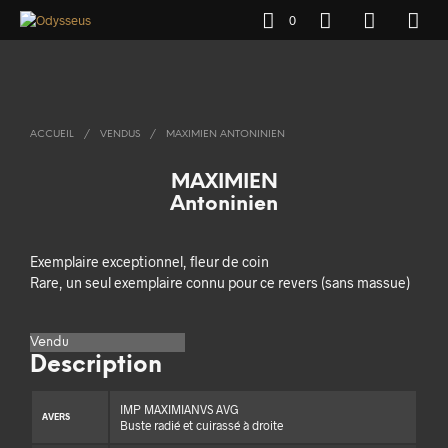
0
ACCUEIL
/
VENDUS
/
MAXIMIEN ANTONINIEN
MAXIMIEN
Antoninien
Exemplaire exceptionnel, fleur de coin
Rare, un seul exemplaire connu pour ce revers (sans massue)
Vendu
Description
IMP MAXIMIANVS AVG
AVERS
Buste radié et cuirassé à droite